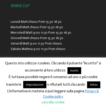
ORARIO CUP
Lunedi Matt chiuso Pom 15:30 18:30
Martedì Matt chiuso Pom 15:30 18:30
Mercoledì Matt 9:00 11:30 Pom 15:30 18:30
Giovedì Matt chiuso Pom 15:30 18:30
Venerdì Matt 9:00 11:30 Pom chiuso
Sabato Mattina 9:00 11:30 Pom chiuso
Questo sito utilizza i cookies. Cliccando il pulsante "Accetto" si
acconsente al loro utilizzo
Accetto
È tuttavia possibile negare il consenso ad uno o più cookie
tramite le
o rifiutarli tutti cliccando
impostazioni
Rifiuto
News
Biografia
L'informativa in materia si può leggere sulla pagina
Privacy &
Cookie policy
by
Key Seven
cancella cookie