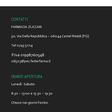
CONTATTI
FARMACIA ZUCCARI
50, Via Della Repubblica –
06044
Castel Ritaldi
(PG)
Tel
0743 51114
P.Iva 01998760548
@30580
ti.amrafredef.cep
ORARIO APERTURA
Lunedì- Sabato
8:30 – 13:00 e 15:30 – 19:30
Chiuso nei giorni Festivi.